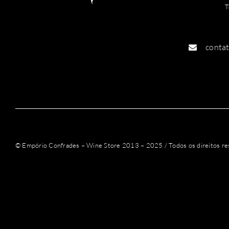
T
conta
© Empório Confrades – Wine Store 2013 – 2025 / Todos os direitos re