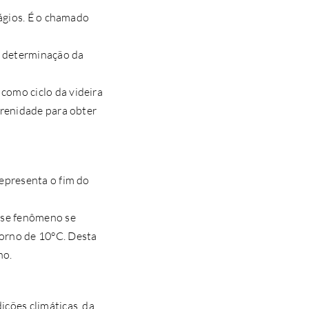
tágios. É o chamado
a determinação da
como ciclo da videira
erenidade para obter
representa o fim do
esse fenômeno se
torno de 10°C. Desta
no.
ições climáticas, da