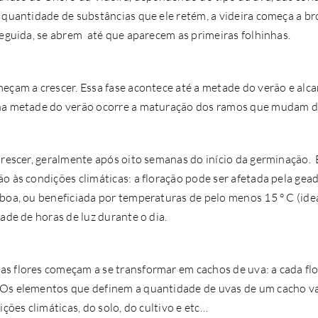
 quantidade de substâncias que ele retém, a videira começa a bro
seguida, se abrem até que aparecem as primeiras folhinhas.
eçam a crescer. Essa fase acontece até a metade do verão e alc
na metade do verão ocorre a maturação dos ramos que mudam de
orescer, geralmente após oito semanas do início da germinação.
o às condições climáticas: a floração pode ser afetada pela gead
 boa, ou beneficiada por temperaturas de pelo menos 15 ° C (ide
dade de horas de luz durante o dia.
s flores começam a se transformar em cachos de uva: a cada fl
 Os elementos que definem a quantidade de uvas de um cacho v
ições climáticas, do solo, do cultivo e etc…