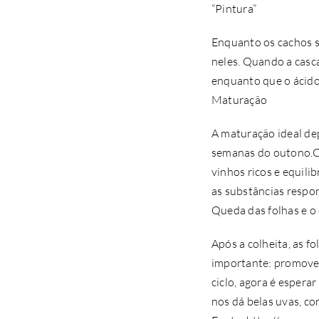
“Pintura”
Enquanto os cachos s
neles. Quando a casca
enquanto que o ácido 
Maturação
A maturação ideal de
semanas do outono.O 
vinhos ricos e equili
as substâncias respon
Queda das folhas e o
Após a colheita, as f
importante: promove 
ciclo, agora é espera
nos dá belas uvas, c