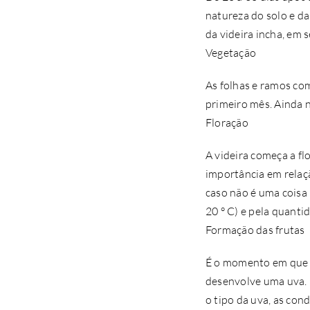
natureza do solo e da
da videira incha, em 
Vegetação
As folhas e ramos com
primeiro mês. Ainda 
Floração
A videira começa a fl
importância em relaçã
caso não é uma coisa
20 ° C) e pela quanti
Formação das frutas
É o momento em que a
desenvolve uma uva.
o tipo da uva, as cond