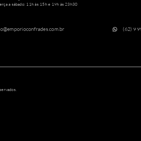
erça a sábado: 11h às 15h e 19h às 23h30
to@emporioconfrades.com.br
(62) 9 
servados.