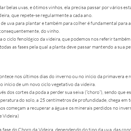
dar belas uvas, e ótimos vinhos, ela precisa passar por vários es
ideira, que repete-se regularmente a cada ano.
 de uva para plantar e também para colher é fundamental para 
, consequentemente, do vinho.
 o ciclo fenológico da videira, que podemos nos referir também 
o todas as fases pela qual a planta deve passar mantendo a sua p
ontece nos últimos dias do inverno ou no início da primavera e 
o início de um novo ciclo vegetativo da videira.
és dos cortes da poda a perder sua seiva (“choro”), sendo que 
mperatura do solo, a 25 centímetros de profundidade, chega em 
mos começam a recuperar a água e os minerais perdidos no inver
 Videira)
a fase do Choro da Videira, dependendo do tipo da uva, das cond