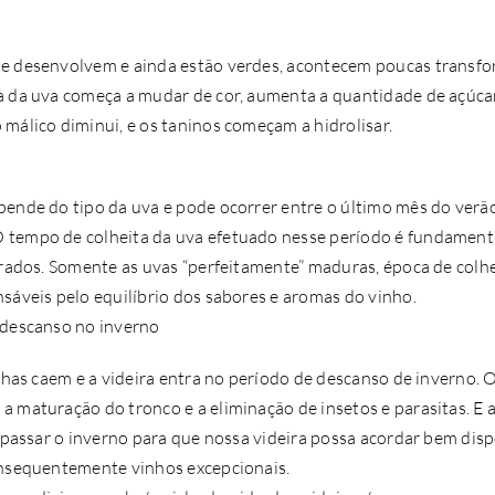
e desenvolvem e ainda estão verdes, acontecem poucas transf
 da uva começa a mudar de cor, aumenta a quantidade de açúcar 
málico diminui, e os taninos começam a hidrolisar.
pende do tipo da uva e pode ocorrer entre o último mês do verão
tempo de colheita da uva efetuado nesse período é fundamenta
brados. Somente as uvas “perfeitamente” maduras, época de colh
sáveis pelo equilíbrio dos sabores e aromas do vinho.
 descanso no inverno
olhas caem e a videira entra no período de descanso de inverno. 
a maturação do tronco e a eliminação de insetos e parasitas. E 
r passar o inverno para que nossa videira possa acordar bem di
onsequentemente vinhos excepcionais.