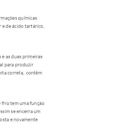
ormações químicas
e de ácido tartárico,
 e as duas primeiras
l para produzir
eita correta, contêm
O frio tem uma função
assim se encerra um
sposta e novamente