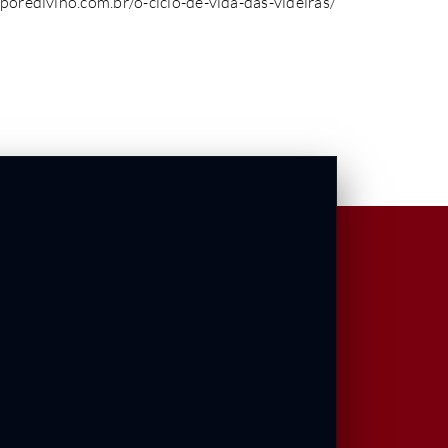
poredivino.com.br/o-ciclo-de-vida-das-videiras/