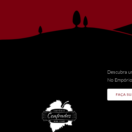
Descubra um
No Empório 
FAÇA SU