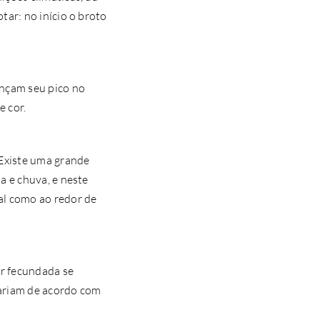
tar: no início o broto
ançam seu pico no
 cor.
 Existe uma grande
a e chuva, e neste
al como ao redor de
or fecundada se
ariam de acordo com