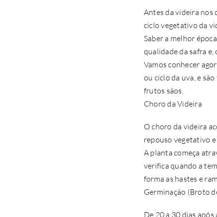
Antes da videira nos 
ciclo vegetativo da v
Saber a melhor época
qualidade da safra e
Vamos conhecer agora
ou ciclo da uva, e sã
frutos sãos.
Choro da Videira
O choro da videira ac
repouso vegetativo e 
A planta começa atrav
verifica quando a te
forma as hastes e ra
Germinação (Broto de
De 20 a 30 dias após 