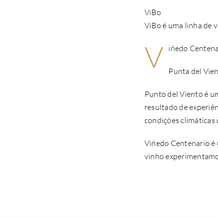
ViBo
ViBo é uma linha de 
V
iñedo Centenar
Punta del Vie
Punto del Viento é u
resultado de experiê
condições climáticas
Viñedo Centenario é 
vinho experimentamos