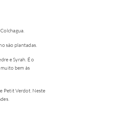
m Colchagua.
ho são plantadas.
dre e Syrah. É o
m muito bem às
e Petit Verdot. Neste
ades.