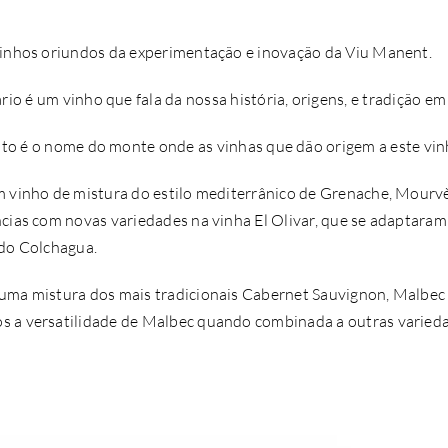
vinhos oriundos da experimentação e inovação da Viu Manent.
io é um vinho que fala da nossa história, origens, e tradição e
nto é o nome do monte onde as vinhas que dão origem a este vin
m vinho de mistura do estilo mediterrânico de Grenache, Mourvè
ncias com novas variedades na vinha El Olivar, que se adaptara
 do Colchagua.
uma mistura dos mais tradicionais Cabernet Sauvignon, Malbec 
 a versatilidade de Malbec quando combinada a outras varied