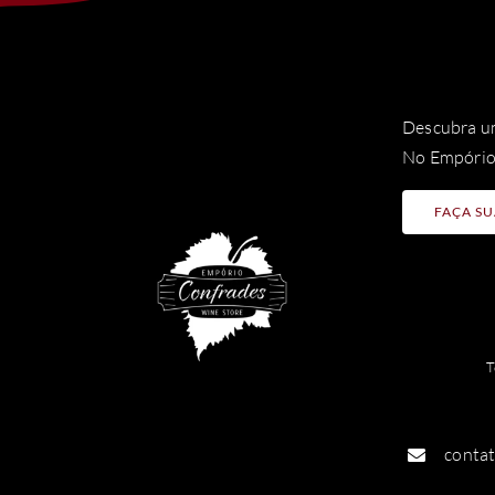
Descubra um
No Empório 
FAÇA SU
T
conta